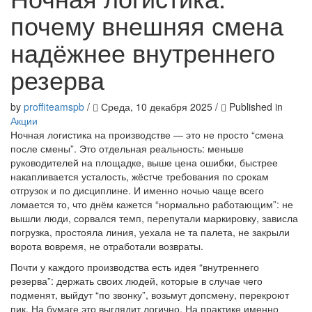
почему внешняя смена
надёжнее внутреннего
резерва
by
proffiteamspb
/
Среда, 10 декабря 2025
/
Published in
Акции
Ночная логистика на производстве — это не просто “смена
после смены”. Это отдельная реальность: меньше
руководителей на площадке, выше цена ошибки, быстрее
накапливается усталость, жёстче требования по срокам
отгрузок и по дисциплине. И именно ночью чаще всего
ломается то, что днём кажется “нормально работающим”: не
вышли люди, сорвался темп, перепутали маркировку, зависла
погрузка, простояла линия, уехала не та палета, не закрыли
ворота вовремя, не отработали возвраты.
Почти у каждого производства есть идея “внутреннего
резерва”: держать своих людей, которые в случае чего
подменят, выйдут “по звонку”, возьмут допсмену, перекроют
пик. На бумаге это выглядит логично. На практике именно