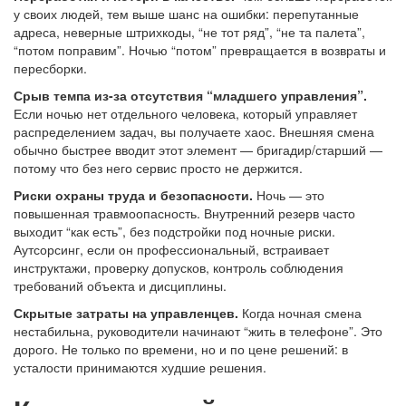
у своих людей, тем выше шанс на ошибки: перепутанные
адреса, неверные штрихкоды, “не тот ряд”, “не та палета”,
“потом поправим”. Ночью “потом” превращается в возвраты и
пересборки.
Срыв темпа из-за отсутствия “младшего управления”.
Если ночью нет отдельного человека, который управляет
распределением задач, вы получаете хаос. Внешняя смена
обычно быстрее вводит этот элемент — бригадир/старший —
потому что без него сервис просто не держится.
Риски охраны труда и безопасности.
Ночь — это
повышенная травмоопасность. Внутренний резерв часто
выходит “как есть”, без подстройки под ночные риски.
Аутсорсинг, если он профессиональный, встраивает
инструктажи, проверку допусков, контроль соблюдения
требований объекта и дисциплины.
Скрытые затраты на управленцев.
Когда ночная смена
нестабильна, руководители начинают “жить в телефоне”. Это
дорого. Не только по времени, но и по цене решений: в
усталости принимаются худшие решения.