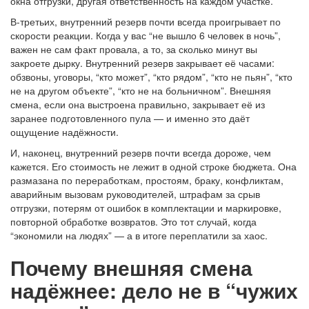
окна отгрузки, другая ответственность на каждом участке.
В-третьих, внутренний резерв почти всегда проигрывает по
скорости реакции. Когда у вас “не вышло 6 человек в ночь”,
важен не сам факт провала, а то, за сколько минут вы
закроете дырку. Внутренний резерв закрывает её часами:
обзвоны, уговоры, “кто может”, “кто рядом”, “кто не пьян”, “кто
не на другом объекте”, “кто не на больничном”. Внешняя
смена, если она выстроена правильно, закрывает её из
заранее подготовленного пула — и именно это даёт
ощущение надёжности.
И, наконец, внутренний резерв почти всегда дороже, чем
кажется. Его стоимость не лежит в одной строке бюджета. Она
размазана по переработкам, простоям, браку, конфликтам,
аварийным вызовам руководителей, штрафам за срыв
отгрузки, потерям от ошибок в комплектации и маркировке,
повторной обработке возвратов. Это тот случай, когда
“экономили на людях” — а в итоге переплатили за хаос.
Почему внешняя смена
надёжнее: дело не в “чужих