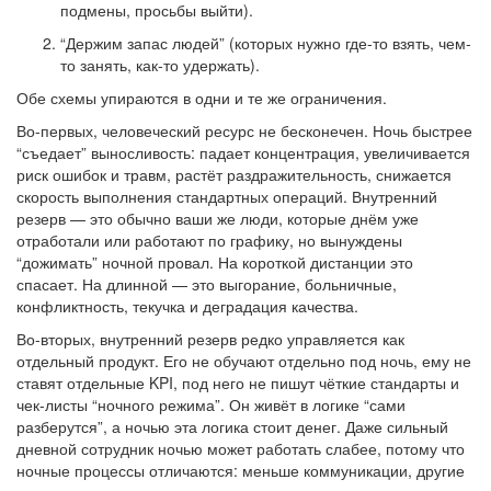
подмены, просьбы выйти).
“Держим запас людей” (которых нужно где-то взять, чем-
то занять, как-то удержать).
Обе схемы упираются в одни и те же ограничения.
Во-первых, человеческий ресурс не бесконечен. Ночь быстрее
“съедает” выносливость: падает концентрация, увеличивается
риск ошибок и травм, растёт раздражительность, снижается
скорость выполнения стандартных операций. Внутренний
резерв — это обычно ваши же люди, которые днём уже
отработали или работают по графику, но вынуждены
“дожимать” ночной провал. На короткой дистанции это
спасает. На длинной — это выгорание, больничные,
конфликтность, текучка и деградация качества.
Во-вторых, внутренний резерв редко управляется как
отдельный продукт. Его не обучают отдельно под ночь, ему не
ставят отдельные KPI, под него не пишут чёткие стандарты и
чек-листы “ночного режима”. Он живёт в логике “сами
разберутся”, а ночью эта логика стоит денег. Даже сильный
дневной сотрудник ночью может работать слабее, потому что
ночные процессы отличаются: меньше коммуникации, другие