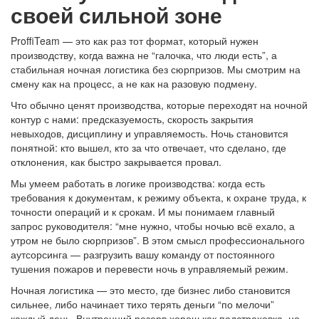
своей сильной зоне
ProffiTeam — это как раз тот формат, который нужен
производству, когда важна не “галочка, что люди есть”, а
стабильная ночная логистика без сюрпризов. Мы смотрим на
смену как на процесс, а не как на разовую подмену.
Что обычно ценят производства, которые переходят на ночной
контур с нами: предсказуемость, скорость закрытия
невыходов, дисциплину и управляемость. Ночь становится
понятной: кто вышел, кто за что отвечает, что сделано, где
отклонения, как быстро закрывается провал.
Мы умеем работать в логике производства: когда есть
требования к документам, к режиму объекта, к охране труда, к
точности операций и к срокам. И мы понимаем главный
запрос руководителя: “мне нужно, чтобы ночью всё ехало, а
утром не было сюрпризов”. В этом смысл профессионального
аутсорсинга — разгрузить вашу команду от постоянного
тушения пожаров и перевести ночь в управляемый режим.
Ночная логистика — это место, где бизнес либо становится
сильнее, либо начинает тихо терять деньги “по мелочи”
каждый день. Внутренний резерв хорош как подстраховка, но