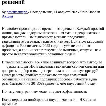
решений
by
proffiteamspb
/
Понедельник, 11 августа 2025
/
Published in
Акции
На любом производстве время — это деньги. Каждый простой
линии, каждая недоукомплектованная смена превращается в
прямые потери. Вы выпускаете меньше продукции,
задерживаете отгрузки, теряете клиентов. При этом кадровый
дефицит в России летом 2025 года — уже не сезонная
проблема, а хроническая: текучка, больничные, отпускные и
просто нехватка квалифицированных людей.
В такой реальности всё чаще возникает вопрос: что выгоднее
— держать штат HR и закрывать вакансии своими силами или
доверить подбор и вывод персонала на линию аутсорсеру?
Опыт работы ProffiTeam показывает: при грамотной
организации внешний подрядчик способен работать в два
раза быстрее и на 20–30% дешевле, чем внутренний отдел.
Почему «внутренняя» модель теряет эффективность
Когда персонал подбирается внутри компании, HR тратит
время на: