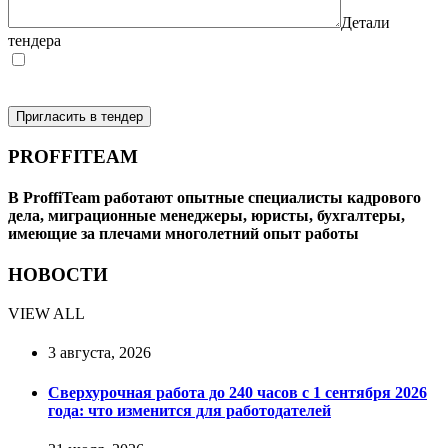
Детали
тендера
Я согласен на обработку моих персональных данных (в
соответствии с Федеральным законом №152-ФЗ «О
персональных данных»)
Пригласить в тендер
PROFFITEAM
В ProffiTeam работают опытные специалисты кадрового
дела, миграционные менеджеры, юристы, бухгалтеры,
имеющие за плечами многолетний опыт работы
НОВОСТИ
VIEW ALL
3 августа, 2026
Сверхурочная работа до 240 часов с 1 сентября 2026
года: что изменится для работодателей