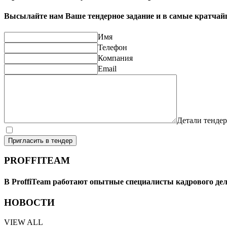
Высылайте нам Ваше тендерное задание и в самые кратча
Имя
Телефон
Компания
Email
Детали тендер
Я согласен на обработку моих персональных данных (в со
Пригласить в тендер
PROFFITEAM
В ProffiTeam работают опытные специалисты кадрового де
НОВОСТИ
VIEW ALL