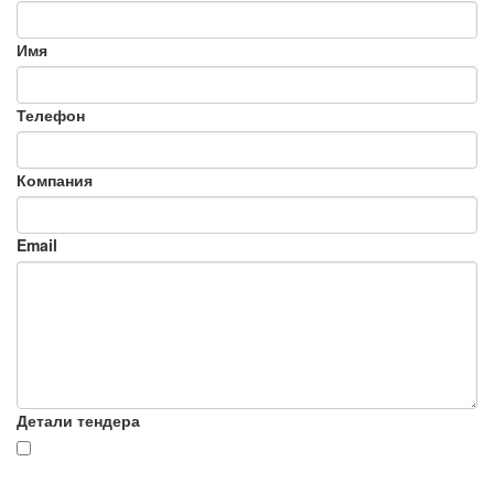
Имя
Телефон
Компания
Email
Детали тендера
Я согласен на обработку моих персональных данных (в
соответствии с Федеральным законом №152-ФЗ «О