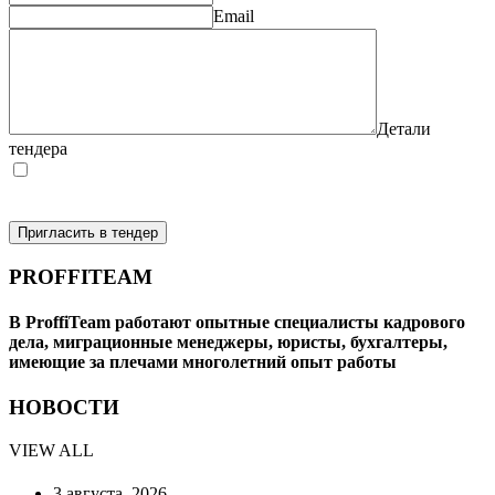
Email
Детали
тендера
Я согласен на обработку моих персональных данных (в
соответствии с Федеральным законом №152-ФЗ «О
персональных данных»)
Пригласить в тендер
PROFFITEAM
В ProffiTeam работают опытные специалисты кадрового
дела, миграционные менеджеры, юристы, бухгалтеры,
имеющие за плечами многолетний опыт работы
НОВОСТИ
VIEW ALL
3 августа, 2026